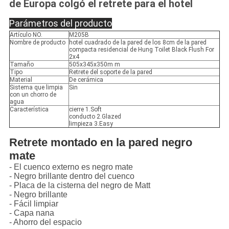
de Europa colgó el retrete para el hotel
Parámetros del producto
Artículo NO.
M205B
Nombre de producto
hotel cuadrado de la pared de los 8cm de la pared
compacta residencial de Hung Toilet Black Flush For
2x4
Tamaño
505x345x350m m
Tipo
Retrete del soporte de la pared
Material
De cerámica
Sistema que limpia
Sin
con un chorro de
agua
Característica
cierre 1.Soft
conducto 2.Glazed
limpieza 3.Easy
Retrete montado en la pared negro 
mate
- El cuenco externo es negro mate
- Negro brillante dentro del cuenco
-
Placa de la cisterna del negro de Matt
- Negro brillante
- Fácil limpiar
- Capa nana
- Ahorro del espacio