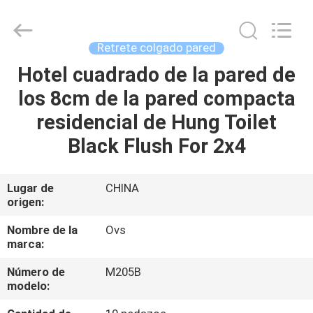
de
los
cuartos
de
baño
Retrete colgado pared
Supplier.
Copyright
©
Hotel cuadrado de la pared de
HOGAR
2022
-
los 8cm de la pared compacta
2025
Foshan
OVC
PRODUCTOS
residencial de Hung Toilet
Sanitary
Ware
Co.,
Black Flush For 2x4
Ltd.
All
SOBRE
Rights
Reserved.
NOSOTROS
Lugar de
CHINA
origen:
VIAJE
Nombre de la
Ovs
marca:
DE
Número de
M205B
LA
modelo:
FÁBRICA