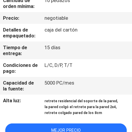
Cantidad de
10 pedazos
orden mínima:
CONTROL
Precio:
negotiable
DE
Detalles de
caja del cartón
CALIDAD
empaquetado:
Tiempo de
15 días
ÉNTRENOS
entrega:
EN
Condiciones de
L/C, D/P, T/T
pago:
CONTACTO
CON
Capacidad de
5000 PC/mes
la fuente:
NOTICIAS
Alta luz:
,
retrete residencial del soporte de la pared
,
la pared colgó el retrete para la pared 2x4
retrete colgado pared de los 8cm
CASOS
MEJOR PRECIO