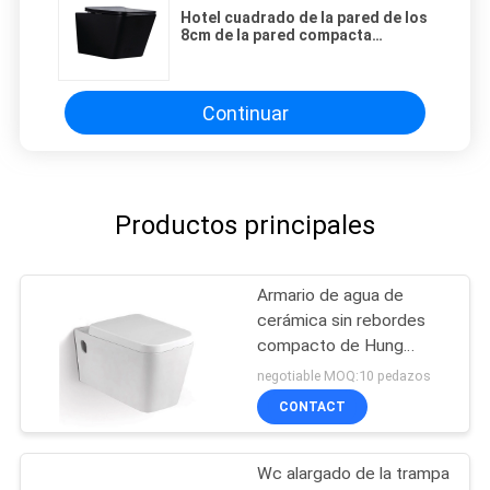
Hotel cuadrado de la pared de los
8cm de la pared compacta
residencial de Hung Toilet Black
Flush For 2x4
Continuar
Productos principales
Armario de agua de
cerámica sin rebordes
compacto de Hung
Toilet With Soft Close
negotiable MOQ:10 pedazos
Seat de la pared
CONTACT
Wc alargado de la trampa