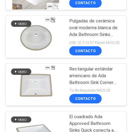
cerámica
CONTACTO
CONTROL
Pulgadas de cerámica
DE
17
oval moderna blanca de
CALIDAD
Ada Bathroom Sinks
Retrete bordeado de
Undermount Trough 15
USD 12.7-13.97 Pieces MOQ:20
una pieza
ÉNTRENOS
CONTACTO
EN
Rectangular estándar
CONTACTO
americano de Ada
CON
Bathroom Sink Corner
19
Commercial montado
To Be Negotiate MOQ:20
Retrete de una pieza
CONTACTO
NOTICIAS
rasante dual
El cuadrado Ada
CASOS
Approved Bathroom
Sinks Quick conecta a