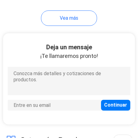
16
Vea más
Retrete colgado
pared
Deja un mensaje
¡Te llamaremos pronto!
17
Fregadero de cocina
del cortijo