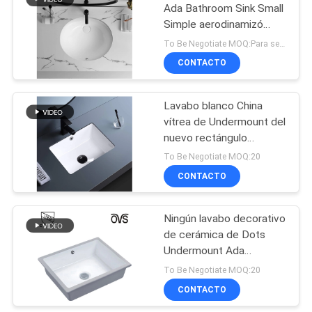
Ada Bathroom Sink Small
Simple aerodinamizó
21
versátil
To Be Negotiate MOQ:Para ser negociar
CONTACTO
retrete del cUPC
Lavabo blanco China
vítrea de Undermount del
nuevo rectángulo
elegante
To Be Negotiate MOQ:20
CONTACTO
17
Retrete de la altura
Ningún lavabo decorativo
de cerámica de Dots
de la comodidad del
Undermount Ada
Ada
Bathroom Sink
To Be Negotiate MOQ:20
CONTACTO