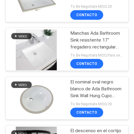
Ada Handicap Sink 510m
To Be Negotiate MOQ:20
m
CONTACTO
20
Retrete alargado de
Manchas Ada Bathroom
Sink resistente 17"
una pieza
fregadero rectangular
500m m del cuarto de
To Be Negotiate MOQ:Para ser negociar
baño de Undermount
CONTACTO
El nominal oval negro
27
blanco de Ada Bathroom
Retrete de dos
Sink Wall Hung Cupc
esmaltó dentro
To Be Negotiate MOQ:20
piezas
CONTACTO
El descenso en el cortijo