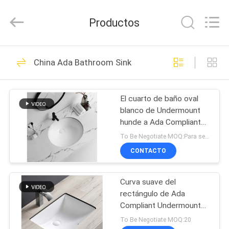
de
los
cuartos
Productos
de
baño
Proveedor.
Copyright
©
HOGAR
21
2022
-
China Ada Bathroom Sink
2024
Retretes de los
bathroomstoilet.com.
All
PRODUCTOS
Rights
cuartos de baño
Reserved.
El cuarto de baño oval
blanco de Undermount
SOBRE
hunde a Ada Compliant
NOSOTROS
19 pulgadas subterráneo
To Be Negotiate MOQ:Para ser negociar
CONTACTO
17
VIAJE
Retrete de una pieza
Curva suave del
DE
rectángulo de Ada
LA
de Siphonic
Compliant Undermount
Bathroom Sink dentro de
FÁBRICA
To Be Negotiate MOQ:20