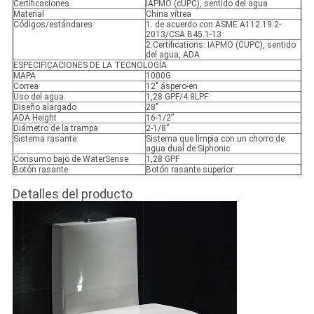
Certificaciones
IAPMO (cUPC), sentido del agua
Material
China vítrea
Códigos/estándares
1. de acuerdo con ASME A112.19.2-
2013/CSA B45.1-13
2.Certifications: IAPMO (CUPC), sentido
del agua, ADA
ESPECIFICACIONES DE LA TECNOLOGÍA
MAPA
1000G
Correa
12" áspero-en
Uso del agua
1,28 GPF/4.8LPF
Diseño alargado
28"
ADA Height
16-1/2”
Diámetro de la trampa
2-1/8”
Sistema rasante
Sistema que limpia con un chorro de
agua dual de Siphonic
Consumo bajo de WaterSense
1,28 GPF
Botón rasante
Botón rasante superior
Detalles del producto