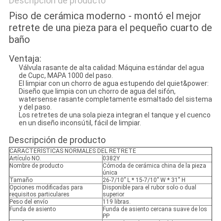
Descripción de producto
Piso de cerámica moderno - montó el mejor
retrete de una pieza para el pequeño cuarto de
baño
Ventaja:
Válvula rasante de alta calidad: Máquina estándar del agua
de Cupc, MAPA 1000 del paso.
El limpiar con un chorro de agua estupendo del quiet&power:
Diseño que limpia con un chorro de agua del sifón,
watersense rasante completamente esmaltado del sistema
y del paso.
Los retretes de una sola pieza integran el tanque y el cuenco
en un diseño inconsútil, fácil de limpiar.
Descripción de producto
CARACTERÍSTICAS NORMALES DEL RETRETE
Artículo NO.
0382Y
Nombre de producto
Cómoda de cerámica china de la pieza
única
Tamaño
26-7/10” L * 15-7/10” W * 31" H
Opciones modificadas para
Disponible para el rubor solo o dual
requisitos particulares
superior
Peso del envío
119 libras.
Funda de asiento
Funda de asiento cercana suave de los
PP