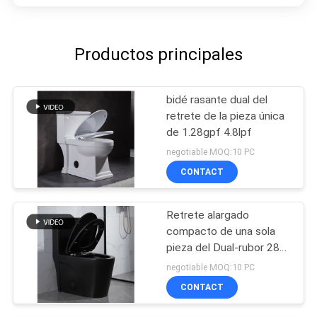
Productos principales
bidé rasante dual del
retrete de la pieza única
de 1.28gpf 4.8lpf
negotiable MOQ:10 PC
CONTACT
Retrete alargado
compacto de una sola
pieza del Dual-rubor 28
pulgadas
negotiable MOQ:10 PC
CONTACT