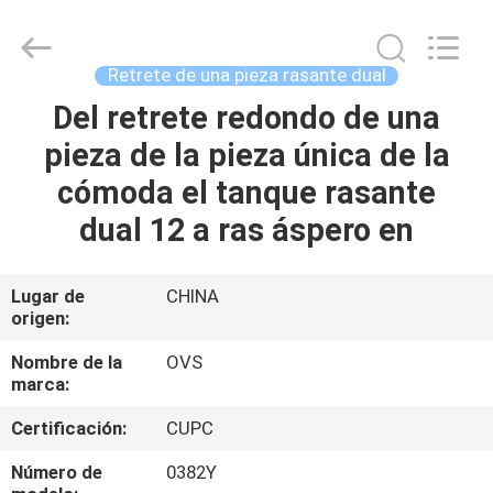
de
los
cuartos
de
baño
Retrete de una pieza rasante dual
Proveedor.
Copyright
©
Del retrete redondo de una
HOGAR
2022
-
pieza de la pieza única de la
2025
Foshan
OVC
PRODUCTOS
cómoda el tanque rasante
Sanitary
Ware
Co.,
dual 12 a ras áspero en
Ltd.
All
SOBRE
Rights
Reserved.
NOSOTROS
Lugar de
CHINA
origen:
VIAJE
Nombre de la
OVS
marca:
DE
Certificación:
CUPC
LA
FÁBRICA
Número de
0382Y