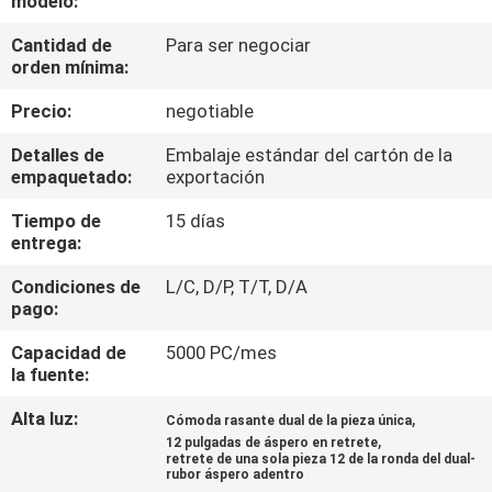
modelo:
Cantidad de
Para ser negociar
CONTROL
orden mínima:
DE
Precio:
negotiable
CALIDAD
Detalles de
Embalaje estándar del cartón de la
empaquetado:
exportación
ÉNTRENOS
Tiempo de
15 días
EN
entrega:
CONTACTO
Condiciones de
L/C, D/P, T/T, D/A
CON
pago:
Capacidad de
5000 PC/mes
NOTICIAS
la fuente:
Alta luz:
,
Cómoda rasante dual de la pieza única
,
CASOS
12 pulgadas de áspero en retrete
retrete de una sola pieza 12 de la ronda del dual-
rubor áspero adentro