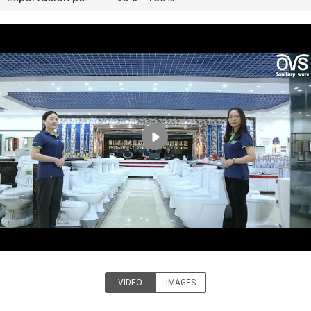
CONTROL
DE
CALIDAD
ÉNTRENOS
EN
CONTACTO
CON
NOTICIAS
CASOS
VIDEO
IMAGES
Foshan OVC Sanitary Ware