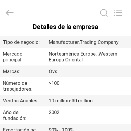
de
los
cuartos
de
baño
Proveedor.
Copyright
Detalles de la empresa
©
HOGAR
2022
-
2024
Tipo de negocio:
Manufacturer,Trading Company
bathroomstoilet.com.
All
PRODUCTOS
Rights
Mercado
Norteamérica Europe, ,Western
Reserved.
principal:
Europa Oriental
SOBRE
Marcas:
Ovs
NOSOTROS
Número de
>100
trabajadores:
VIAJE
Ventas Anuales:
10 million-30 million
DE
Año de
2002
LA
fundación:
FÁBRICA
Exportación pc:
90% - 100%