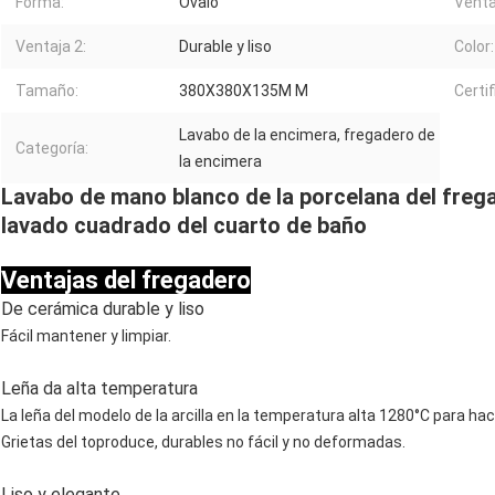
Forma:
Óvalo
Venta
Ventaja 2:
Durable y liso
Color:
Tamaño:
380X380X135M M
Certif
Lavabo de la encimera, fregadero de
Categoría:
la encimera
Lavabo de mano blanco de la porcelana del frega
lavado cuadrado del cuarto de baño
Ventajas del fregadero
De cerámica durable y liso
Fácil mantener y limpiar.
Leña da alta temperatura
La leña del modelo de la arcilla en la temperatura alta 1280°C para hace
Grietas del toproduce, durables no fácil y no deformadas.
Liso y elegante