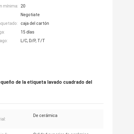
n mínima:
20
Negotiate
aquetado:
caja del cartón
ga:
15 días
ago:
L/C, D/P, T/T
queño de la etiqueta lavado cuadrado del
De cerámica
ial: