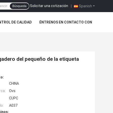
Solicitar una cotización
|
Spanish
Búsqueda
NTROL DE CALIDAD
ÉNTRENOS EN CONTACTO CON
gadero del pequeño de la etiqueta
to:
CHINA
rca:
Ovs
CUPC
o:
A037
inos: