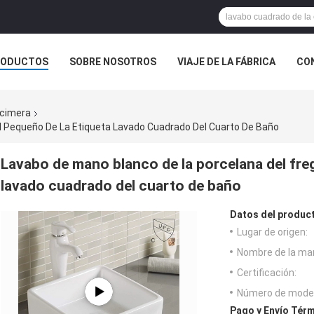
RODUCTOS
SOBRE NOSOTROS
VIAJE DE LA FÁBRICA
CO
CASOS
ncimera
l Pequeño De La Etiqueta Lavado Cuadrado Del Cuarto De Baño
Lavabo de mano blanco de la porcelana del fre
lavado cuadrado del cuarto de baño
Datos del produc
Lugar de origen:
Nombre de la ma
Certificación:
Número de model
Pago y Envío Térm