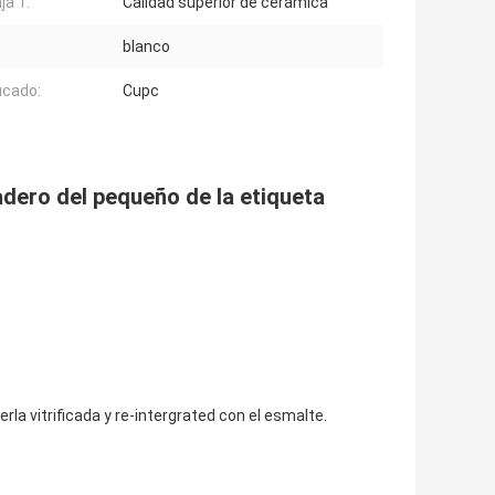
ja 1:
Calidad superior de cerámica
blanco
icado:
Cupc
dero del pequeño de la etiqueta
rla vitrificada y re-intergrated con el esmalte.