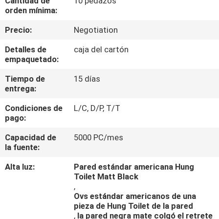
Cantidad de
10 pedazos
orden mínima:
CONTROL
Precio:
Negotiation
DE
Detalles de
caja del cartón
CALIDAD
empaquetado:
Tiempo de
15 días
ÉNTRENOS
entrega:
EN
Condiciones de
L/C, D/P, T/T
pago:
CONTACTO
CON
Capacidad de
5000 PC/mes
la fuente:
NOTICIAS
Alta luz:
Pared estándar americana Hung
Toilet Matt Black
,
Ovs estándar americanos de una
CASOS
pieza de Hung Toilet de la pared
,
la pared negra mate colgó el retrete