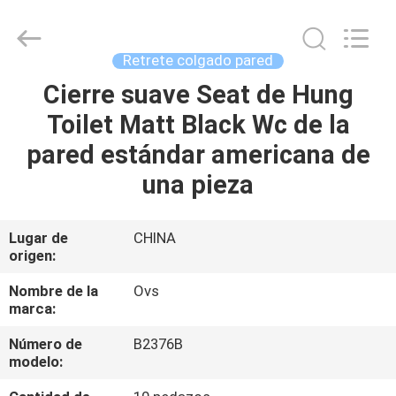
de
los
cuartos
de
baño
Retrete colgado pared
Proveedor.
Copyright
©
Cierre suave Seat de Hung
HOGAR
2022
-
Toilet Matt Black Wc de la
2024
bathroomstoilet.com.
All
PRODUCTOS
pared estándar americana de
Rights
Reserved.
una pieza
SOBRE
NOSOTROS
Lugar de
CHINA
origen:
VIAJE
Nombre de la
Ovs
marca:
DE
Número de
B2376B
LA
modelo:
FÁBRICA