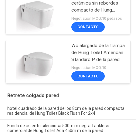
cerámica sin rebordes
compacto de Hung
Toilet With Soft Close
Negotiation MOQ:10 pedazos
Seat de la pared
CONTACTO
Wc alargado de la trampa
de Hung Toilet American
Standard P de la pared
del baldeo
Negotiation MOQ:10
CONTACTO
Retrete colgado pared
hotel cuadrado de la pared de los 8cm de la pared compacta
residencial de Hung Toilet Black Flush For 2x4
Funda de asiento silenciosa 500m m negra Tankless
comercial de Hung Toilet Ada 450m m de la pared