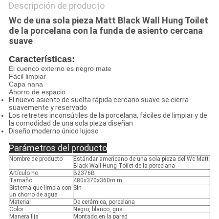
Descripción de producto
Wc de una sola pieza Matt Black Wall Hung Toilet
de la porcelana con la funda de asiento cercana
suave
Características:
El cuenco externo es negro mate
Fácil limpiar
Capa nana
Ahorro de espacio
El nuevo asiento de suelta rápida cercano suave se cierra
suavemente y reservado
Los retretes inconsútiles de la porcelana, fáciles de limpiar y de
la comodidad de una sola pieza diseñan
Diseño moderno único lujoso
Parámetros del producto
Nombre de producto
Estándar americano de una sola pieza del Wc Matt
Black Wall Hung Toilet de la porcelana
Artículo no.
B2376B
Tamaño
480x370x360m m
Sistema que limpia con
Sin
un chorro de agua
Material
De cerámica, porcelana
Color
Negro, blanco, gris
Manera fija
Montado en la pared