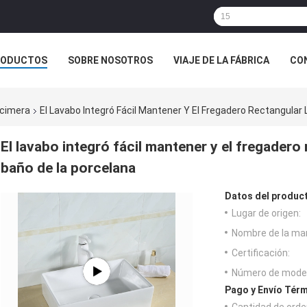
RODUCTOS
SOBRE NOSOTROS
VIAJE DE LA FÁBRICA
CO
CASOS
ncimera
El Lavabo Integró Fácil Mantener Y El Fregadero Rectangular
El lavabo integró fácil mantener y el fregadero
baño de la porcelana
Datos del produc
Lugar de origen:
Nombre de la ma
Certificación:
Número de model
Pago y Envío Térm