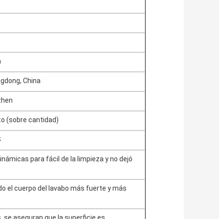
a
ngdong, China
zhen
to (sobre cantidad)
S
inámicas para fácil de la limpieza y no dejó
do el cuerpo del lavabo más fuerte y más
, se aseguran que la superficie es