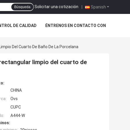
Solicitar una cotización
|
Spanish
Búsqueda
NTROL DE CALIDAD
ÉNTRENOS EN CONTACTO CON
 Limpio Del Cuarto De Baño De La Porcelana
 rectangular limpio del cuarto de
to:
CHINA
rca:
Ovs
CUPC
o:
A444-W
inos: