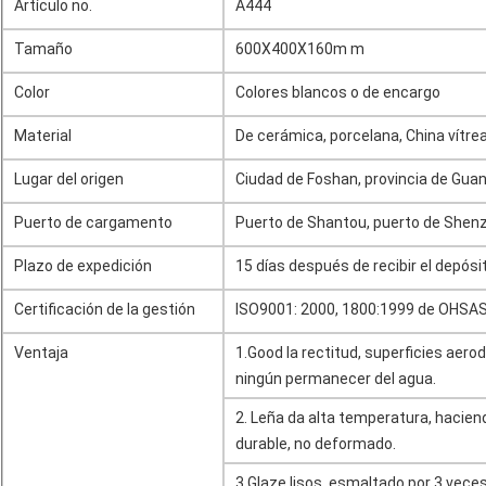
Artículo no.
A444
Tamaño
600X400X160m m
Color
Colores blancos o de encargo
Material
De cerámica, porcelana, China vítre
Lugar del origen
Ciudad de Foshan, provincia de Gua
Puerto de cargamento
Puerto de Shantou, puerto de Shen
Plazo de expedición
15 días después de recibir el depósi
Certificación de la gestión
ISO9001: 2000, 1800:1999 de OHSA
Ventaja
1.Good la rectitud, superficies aerod
ningún permanecer del agua.
2. Leña da alta temperatura, hacien
durable, no deformado.
3.Glaze lisos, esmaltado por 3 veces