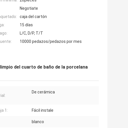
n mínima:
20pieces
Negotiate
aquetado:
caja del cartón
ga:
15 días
ago:
L/C, D/P, T/T
fuente:
10000 pedazos/pedazos por mes
 limpio del cuarto de baño de la porcelana
De cerámica
ial:
ja 1:
Fácil instale
blanco