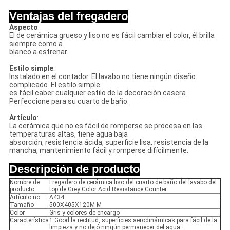
Ventajas del fregadero
Aspecto
:
El de cerámica grueso y liso no es fácil cambiar el color, él brilla
siempre como a
blanco a estrenar.
Estilo simple
:
Instalado en el contador. El lavabo no tiene ningún diseño
complicado. El estilo simple
es fácil caber cualquier estilo de la decoración casera.
Perfeccione para su cuarto de baño.
Artículo
:
La cerámica que no es fácil de romperse se procesa en las
temperaturas altas, tiene agua baja
absorción, resistencia ácida, superficie lisa, resistencia de la
mancha, mantenimiento fácil y romperse difícilmente.
Descripción de producto
Nombre de
Fregadero de cerámica liso del cuarto de baño del lavabo del
producto
top de Grey Color Acid Resistance Counter
Artículo no.
A434
Tamaño
500X405X120M M
Color
Gris y colores de encargo
Característica
1.Good la rectitud, superficies aerodinámicas para fácil de la
limpieza y no dejó ningún permanecer del agua.