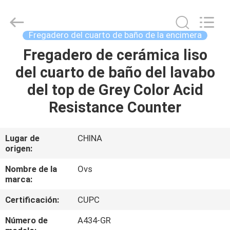
de
los
cuartos
de
baño
Fregadero del cuarto de baño de la encimera
Proveedor.
Copyright
©
Fregadero de cerámica liso
HOGAR
2022
-
del cuarto de baño del lavabo
2024
bathroomstoilet.com.
All
PRODUCTOS
del top de Grey Color Acid
Rights
Reserved.
Resistance Counter
SOBRE
NOSOTROS
Lugar de
CHINA
origen:
VIAJE
Nombre de la
Ovs
marca:
DE
Certificación:
CUPC
LA
FÁBRICA
Número de
A434-GR