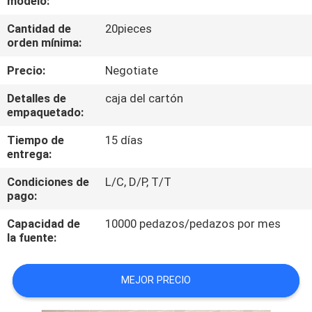
modelo:
Cantidad de
20pieces
CONTROL
orden mínima:
DE
Precio:
Negotiate
CALIDAD
Detalles de
caja del cartón
empaquetado:
ÉNTRENOS
Tiempo de
15 días
EN
entrega:
CONTACTO
Condiciones de
L/C, D/P, T/T
CON
pago:
Capacidad de
10000 pedazos/pedazos por mes
NOTICIAS
la fuente:
MEJOR PRECIO
CASOS