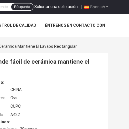
Solicitar una cotización
|
Spanish
Búsqueda
NTROL DE CALIDAD
ÉNTRENOS EN CONTACTO CON
e Cerámica Mantiene El Lavabo Rectangular
nde fácil de cerámica mantiene el
to:
CHINA
rca:
Ovs
CUPC
o:
A422
inos: