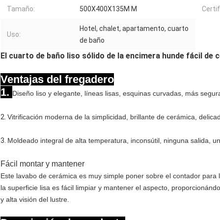
Tamaño:
500X400X135M M
Certif
Hotel, chalet, apartamento, cuarto
Uso:
de baño
El cuarto de baño liso sólido de la encimera hunde fácil de
Ventajas del fregadero
1.
Diseño liso y elegante, líneas lisas, esquinas curvadas, más segur
2.
Vitrificación moderna de la simplicidad, brillante de cerámica, delicado
3.
Moldeado integral de alta temperatura, inconsútil, ninguna salida, u
Fácil montar y mantener
Este lavabo de cerámica es muy simple poner sobre el contador para l
la superficie lisa es fácil limpiar y mantener el aspecto, proporcionán
y alta visión del lustre.