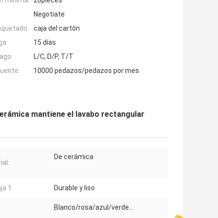
n mínima:
20pieces
Negotiate
aquetado:
caja del cartón
ga:
15 días
ago:
L/C, D/P, T/T
fuente:
10000 pedazos/pedazos por mes
 cerámica mantiene el lavabo rectangular
De cerámica
ial:
ja 1:
Durable y liso
Blanco/rosa/azul/verde…