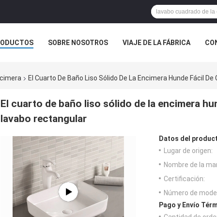
RODUCTOS
SOBRE NOSOTROS
VIAJE DE LA FÁBRICA
CO
CASOS
ncimera
El Cuarto De Baño Liso Sólido De La Encimera Hunde Fácil D
El cuarto de baño liso sólido de la encimera hu
lavabo rectangular
Datos del produc
Lugar de origen:
Nombre de la ma
Certificación:
Número de model
Pago y Envío Térm