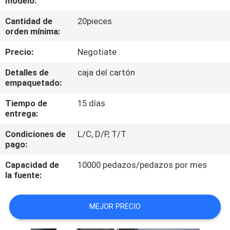
modelo:
Cantidad de
20pieces
CONTROL
orden mínima:
DE
Precio:
Negotiate
CALIDAD
Detalles de
caja del cartón
empaquetado:
ÉNTRENOS
Tiempo de
15 días
EN
entrega:
CONTACTO
Condiciones de
L/C, D/P, T/T
CON
pago:
Capacidad de
10000 pedazos/pedazos por mes
NOTICIAS
la fuente:
MEJOR PRECIO
CASOS