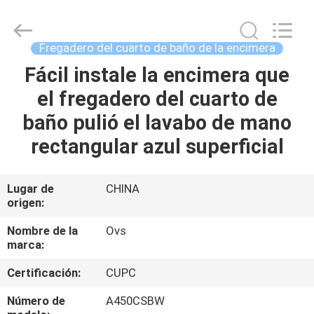
de
los
cuartos
de
baño
Fregadero del cuarto de baño de la encimera
Proveedor.
Copyright
©
Fácil instale la encimera que
HOGAR
2022
-
el fregadero del cuarto de
2024
bathroomstoilet.com.
All
PRODUCTOS
baño pulió el lavabo de mano
Rights
Reserved.
rectangular azul superficial
SOBRE
NOSOTROS
Lugar de
CHINA
origen:
VIAJE
Nombre de la
Ovs
marca:
DE
Certificación:
CUPC
LA
FÁBRICA
Número de
A450CSBW