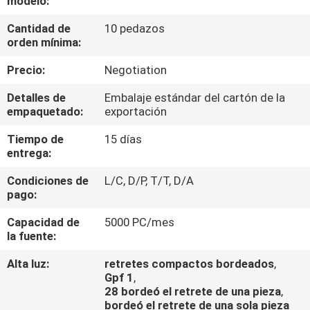
modelo:
Cantidad de
10 pedazos
CONTROL
orden mínima:
DE
Precio:
Negotiation
CALIDAD
Detalles de
Embalaje estándar del cartón de la
empaquetado:
exportación
ÉNTRENOS
Tiempo de
15 días
EN
entrega:
CONTACTO
Condiciones de
L/C, D/P, T/T, D/A
CON
pago:
Capacidad de
5000 PC/mes
NOTICIAS
la fuente:
Alta luz:
retretes compactos bordeados
,
Gpf 1
,
CASOS
28 bordeó el retrete de una pieza
,
bordeó el retrete de una sola pieza