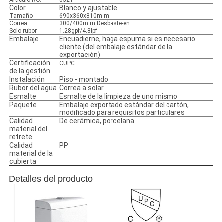
Artículo NO.
832Y
Color
Blanco y ajustable
Tamaño
690x360x810m m
Correa
300/400m m Desbaste-en
Solo rubor
1.28gpf/4.8lpf
Embalaje
Encuadierne, haga espuma si es necesario
cliente (del embalaje estándar de la
exportación)
Certificación
CUPC
de la gestión
Instalación
Piso - montado
Rubor del agua
Correa a solar
Esmalte
Esmalte de la limpieza de uno mismo
Paquete
Embalaje exportado estándar del cartón,
modificado para requisitos particulares
Calidad
De cerámica, porcelana
material del
retrete
Calidad
PP
material de la
cubierta
Detalles del producto