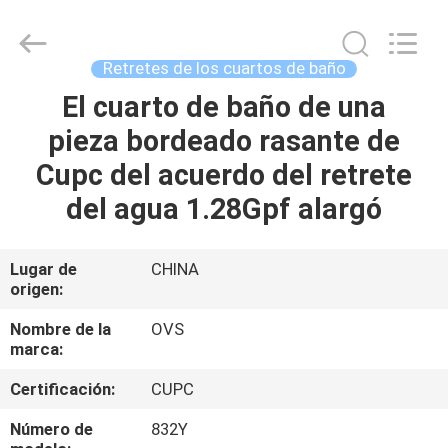
de
los
cuartos
de
baño
Retretes de los cuartos de baño
Proveedor.
Copyright
©
El cuarto de baño de una
HOGAR
2022
-
pieza bordeado rasante de
2024
bathroomstoilet.com.
All
PRODUCTOS
Cupc del acuerdo del retrete
Rights
Reserved.
del agua 1.28Gpf alargó
SOBRE
NOSOTROS
Lugar de
CHINA
origen:
VIAJE
Nombre de la
OVS
marca:
DE
Certificación:
CUPC
LA
FÁBRICA
Número de
832Y